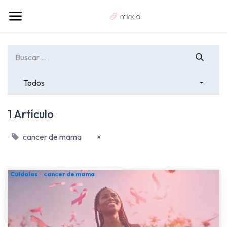
Todos
1 Artículo
cancer de mama
×
Cuídalas
cancer de mama